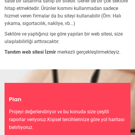
sade bir tasarıma sahip bir sitedir. Genel de bir çok sektöre
hitap etmektedir. Ürünler kısmını kullanmadan sadece
hizmet veren firmalar da bu siteyi kullanabilir (Örn: Halı
yıkama, sigortacılık, nakliye, vb...)
Sektöre ve yaptığınız işe göre yapılan bir web sitesi, size
ulaşılabilirliği arttıracaktır.
Tanıtım web sitesi İzmir
merkezli gerçekleştirmekteyiz.
Plan
Projeyi değerlendiriyor ve bu konuda size çeşitli
raporlar veriyoruz.Kişisel tercihlerinize göre yol haritası
belirliyoruz.